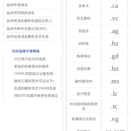
.ca
·
如何申请域名
加拿大
·
如何管理我的域名
.vc
圣文森特
·
如何把域名解析到虚拟主机上
·
如何作邮件交换记录(MX)
.ag
安提瓜
·
如何知道域名解析是否生效
.bz
伯利兹
为何选择中港网络
.gd
格林纳达
10万用户的共同选择
更低的价格更好的服务
.hn
洪都拉斯
CNNIC四星级认证服务商
.ms
拥有正规经营许可证(ICP)
蒙特塞拉特
先进的解析技术10分钟生效
.lc
圣卢西亚
6组DNS负载均衡更快更稳定
特克斯和凯科斯群
.tc
岛
.vg
英属维尔京群岛