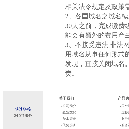
相关法令规定及政策
2、各国域名之域名
30天之前，完成缴费
能会有额外的费用产
3、不接受违法,非法
用域名从事任何形式
发现，直接关闭域名
责。
关于我们
产品购
-
公司简介
-
国外
快速链接
-
企业文化
-
虚拟
24 X 7服务
-
员工关爱
-
服务
-
优势服务
-
服务